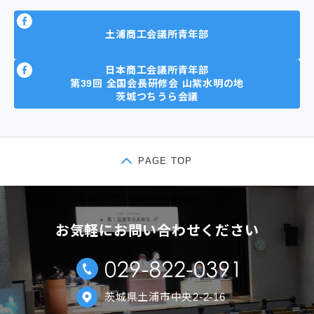
土浦商工会議所青年部
日本商工会議所青年部
第39回 全国会長研修会 山紫水明の地
茨城つちうら会議
PAGE TOP
お気軽にお問い合わせください
茨城県土浦市中央2-2-16