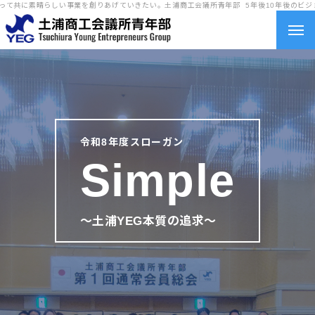
共に素晴らしい事業を創りあげていきたい。土浦商工会議所青年部
5年後10年後のビジョン
トップ
令和8年度スローガン
Simple
会長所信
〜土浦YEG本質の追求〜
YEGとは
令和8年度
事業活動計画